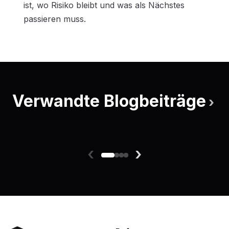
ist, wo Risiko bleibt und was als Nächstes
passieren muss.
Verwandte Blogbeiträge
›
‹
›