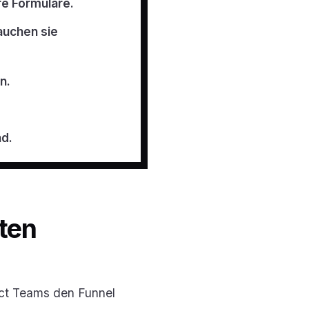
re Formulare.
auchen sie
n.
nd.
sten
uct Teams den Funnel