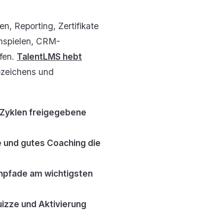
n, Reporting, Zertifikate
enspielen, CRM-
ufen.
TalentLMS hebt
bzeichens und
-Zyklen freigegebene
le und gutes Coaching die
rnpfade am wichtigsten
izze und Aktivierung