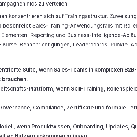
ampagneninfos zu verteilen.
n konzentrieren sich auf Trainingsstruktur, Zuweisunge
 beschreibt
Sales-Training-Anwendungsfalls mit Roll
en Elementen, Reporting und Business-Intelligence-Ablä
ge Kurse, Benachrichtigungen, Leaderboards, Punkte, A
entrierte Suite, wenn Sales-Teams in komplexen B2B
 brauchen.
eitschafts-Plattform, wenn Skill-Training, Rollenspie
Governance, Compliance, Zertifikate und formale Le
dell, wenn Produktwissen, Onboarding, Updates, Qu
rteilten Nutzern ankommen müssen.